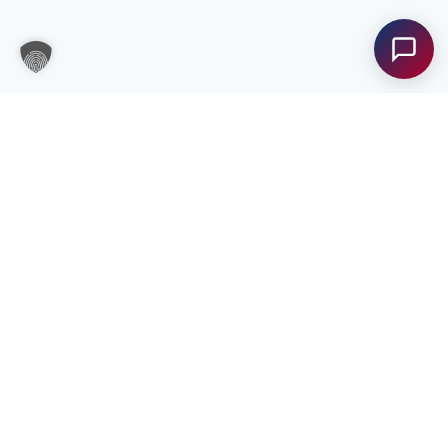
Unterstützung?
Unser Team ist gerne für Sie da! Nehmen Sie jetzt
Kontakt mit uns auf – wir freuen uns auf Ihre
Anfrage.
Anfrage
senden
Kontakt
bfi Steiermark
Kontakt
Unsere Standorte