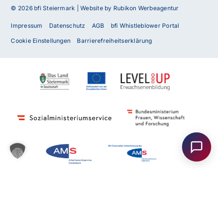
© 2026 bfi Steiermark |
Website by Rubikon Werbeagentur
Impressum
Datenschutz
AGB
bfi Whistleblower Portal
Cookie Einstellungen
Barrierefreiheitserklärung
Haben Sie Fragen oder benötigen Sie
Unterstützung?
Unser Team ist gerne für Sie da! Nehmen Sie jetzt
Kontakt mit uns auf – wir freuen uns auf Ihre Anfrage.
Anfrage
senden