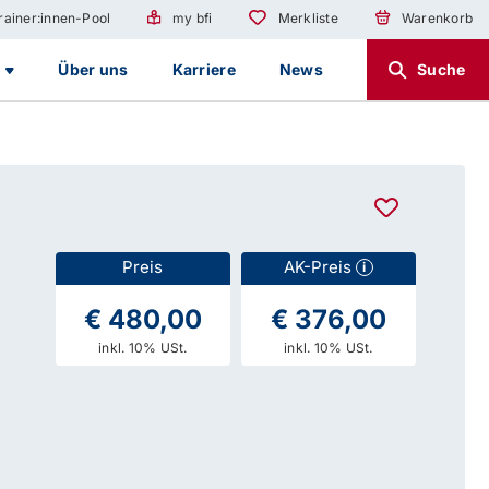
rainer:innen-Pool
my bfi
Merkliste
Warenkorb
g
Über uns
Karriere
News
Suche
Preis
AK-Preis
i
€ 480,00
€ 376,00
inkl. 10% USt.
inkl. 10% USt.