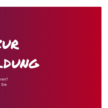
zur
ldung
hren?
 Sie