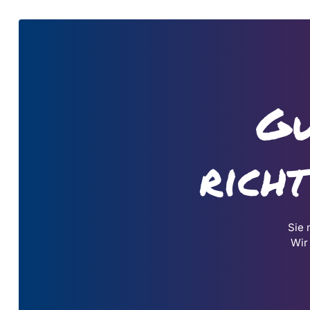
Gu
rich
Sie 
Wir