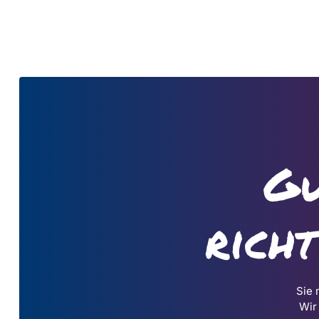
Gu
rich
Sie 
Wir