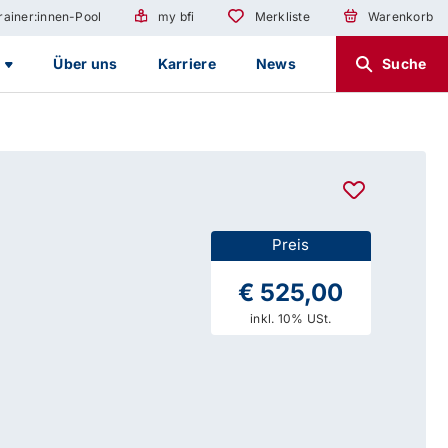
rainer:innen-Pool
my bfi
Merkliste
Warenkorb
g
Über uns
Karriere
News
Suche
Preis
€ 525,00
inkl. 10% USt.