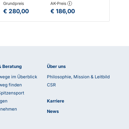
Grundpreis
AK-Preis
i
€ 280,00
€ 186,00
& Beratung
Über uns
wege im Überblick
Philosophie, Mission & Leitbild
weg finden
CSR
Spitzensport
ngen
Karriere
ernehmen
News