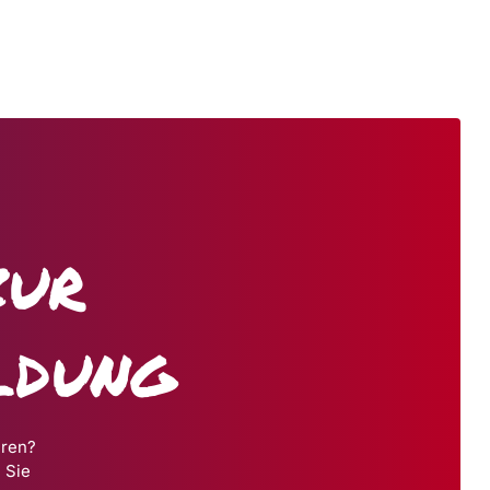
zur
ldung
hren?
 Sie