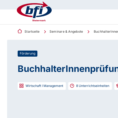
Startseite
Seminare & Angebote
BuchhalterInne
Förderung
BuchhalterInnenprüfu
Wirtschaft I Management
8
Unterrichtseinheiten