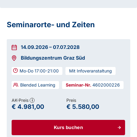
Seminarorte- und Zeiten
14.09.2026
–
07.07.2028
Bildungszentrum Graz Süd
Ein positiver Abschluss der Schule ersetzt:
Mo-Do 17:00-21:00
Mit Infoveranstaltung
Blended Learning
4602000226
AK-Preis
Preis
i
€ 4.981,00
€ 5.580,00
Ein positiver Abschluss ermöglicht:
Kurs buchen