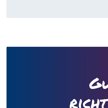
Gu
rich