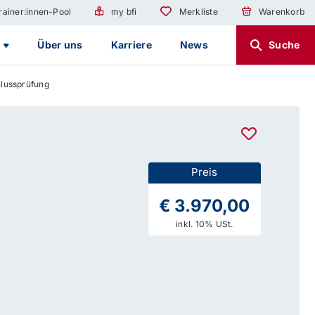
rainer:innen-Pool
my bfi
Merkliste
Warenkorb
g
Über uns
Karriere
News
Suche
hlussprüfung
Preis
€ 3.970,00
inkl. 10% USt.