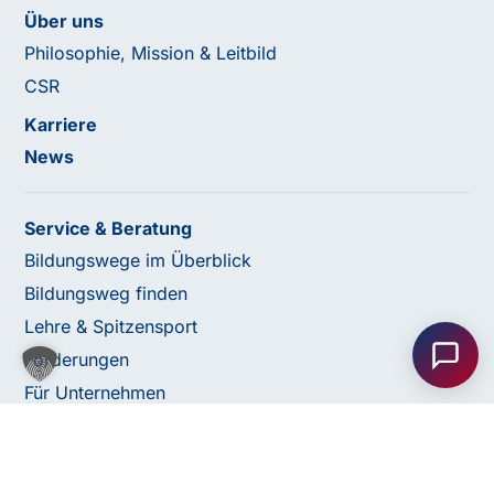
Über uns
Philosophie, Mission & Leitbild
CSR
Karriere
News
Service & Beratung
Bildungswege im Überblick
Haben Sie Fragen oder benötigen Sie
Bildungsweg finden
Unterstützung?
Lehre & Spitzensport
Unser Team ist gerne für Sie da! Nehmen Sie jetzt
Förderungen
Kontakt mit uns auf – wir freuen uns auf Ihre Anfrage.
Für Unternehmen
Seminare & Ausbildungen
Anfrage