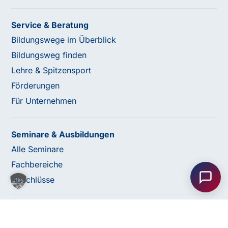
Service & Beratung
Bildungswege im Überblick
Bildungsweg finden
Lehre & Spitzensport
Förderungen
Für Unternehmen
Seminare & Ausbildungen
Haben Sie Fragen oder benötigen Sie
Alle Seminare
Unterstützung?
Fachbereiche
Unser Team ist gerne für Sie da! Nehmen Sie jetzt
Abschlüsse
Kontakt mit uns auf – wir freuen uns auf Ihre Anfrage.
© 2026 bfi Steiermark |
Website by Rubikon Werbeagentur