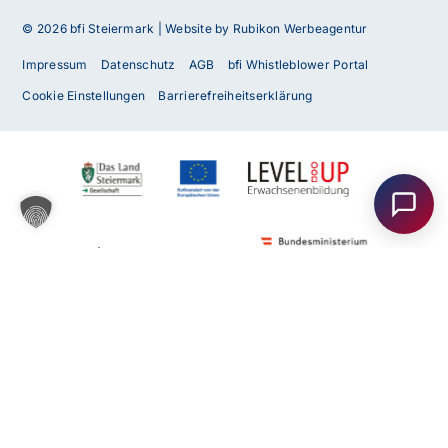
© 2026 bfi Steiermark |
Website by Rubikon Werbeagentur
Impressum
Datenschutz
AGB
bfi Whistleblower Portal
Cookie Einstellungen
Barrierefreiheitserklärung
Haben Sie Fragen oder benötigen Sie
Unterstützung?
Unser Team ist gerne für Sie da! Nehmen Sie jetzt
Kontakt mit uns auf – wir freuen uns auf Ihre Anfrage.
Anfrage
senden
Kontakt