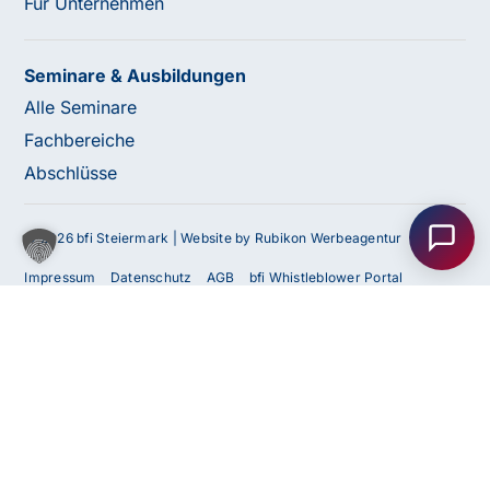
Für Unternehmen
Seminare & Ausbildungen
Alle Seminare
Fachbereiche
Haben Sie Fragen oder benötigen Sie
Abschlüsse
Unterstützung?
Unser Team ist gerne für Sie da! Nehmen Sie jetzt
© 2026 bfi Steiermark |
Website by Rubikon Werbeagentur
Kontakt mit uns auf – wir freuen uns auf Ihre Anfrage.
Impressum
Datenschutz
AGB
bfi Whistleblower Portal
Cookie Einstellungen
Barrierefreiheitserklärung
Anfrage
senden
Kontakt