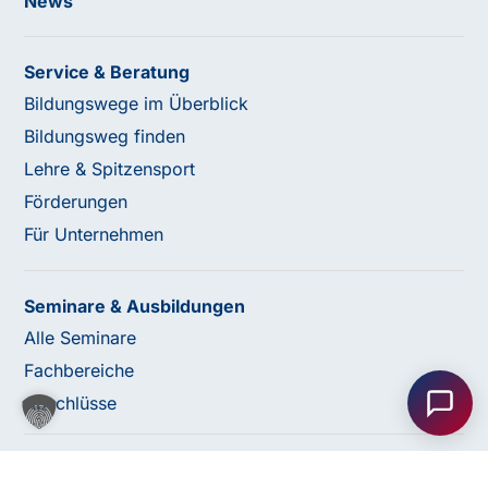
News
Service & Beratung
Bildungswege im Überblick
Bildungsweg finden
Lehre & Spitzensport
Förderungen
Für Unternehmen
Seminare & Ausbildungen
Haben Sie Fragen oder benötigen Sie
Alle Seminare
Unterstützung?
Fachbereiche
Unser Team ist gerne für Sie da! Nehmen Sie jetzt
Abschlüsse
Kontakt mit uns auf – wir freuen uns auf Ihre Anfrage.
© 2026 bfi Steiermark |
Website by Rubikon Werbeagentur