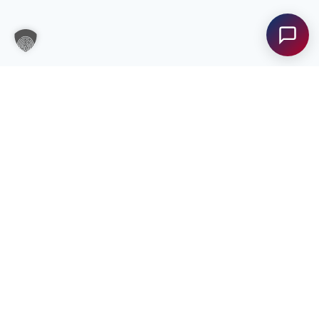
Unterstützung?
Unser Team ist gerne für Sie da! Nehmen Sie jetzt
Kontakt mit uns auf – wir freuen uns auf Ihre
Anfrage.
Anfrage
senden
Kontakt
bfi Steiermark
Kontakt
Unsere Standorte