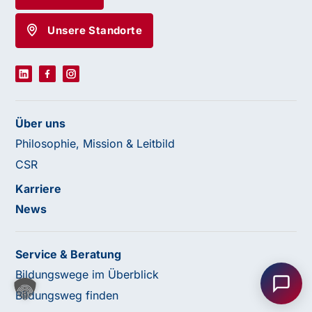
Unsere Standorte
Über uns
Philosophie, Mission & Leitbild
CSR
Karriere
News
Haben Sie Fragen oder benötigen Sie
Unterstützung?
Service & Beratung
Bildungswege im Überblick
Unser Team ist gerne für Sie da! Nehmen Sie jetzt
Kontakt mit uns auf – wir freuen uns auf Ihre Anfrage.
Bildungsweg finden