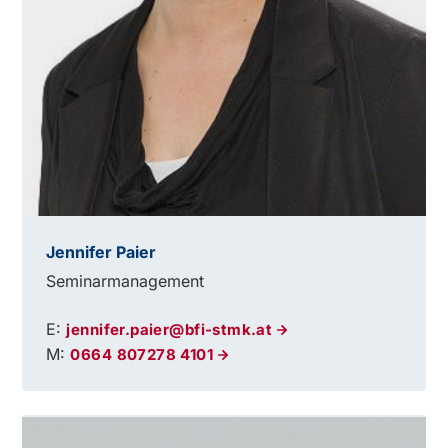
Jennifer Paier
Seminarmanagement
E:
jennifer.paier@bfi-stmk.at
M:
0664 807278 4101