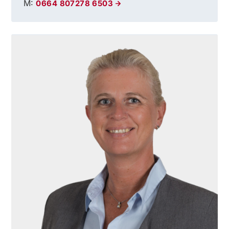
M:
0664 807278 6503