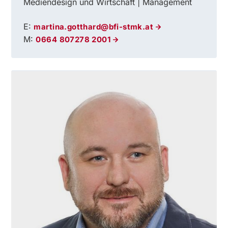
Mediendesign und Wirtschaft | Management
E:
martina.gotthard@bfi-stmk.at
M:
0664 807278 2001