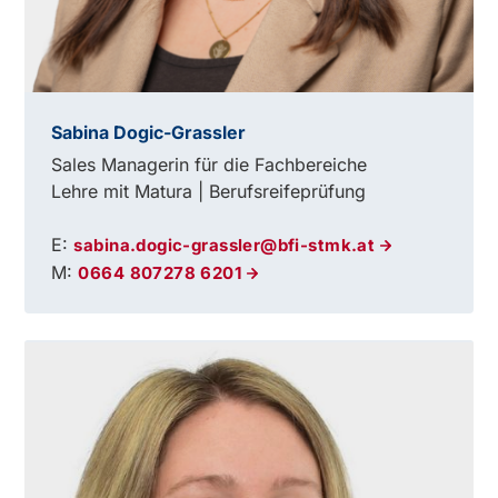
Sabina Dogic-Grassler
Sales Managerin für die Fachbereiche
Lehre mit Matura | Berufsreifeprüfung
E:
sabina.dogic-grassler@bfi-stmk.at
M:
0664 807278 6201