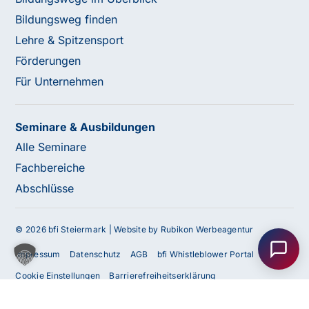
Bildungsweg finden
Lehre & Spitzensport
Förderungen
Für Unternehmen
Seminare & Ausbildungen
Alle Seminare
Fachbereiche
Abschlüsse
Haben Sie Fragen oder benötigen Sie
Unterstützung?
© 2026 bfi Steiermark |
Website by Rubikon Werbeagentur
Unser Team ist gerne für Sie da! Nehmen Sie jetzt
Impressum
Datenschutz
AGB
bfi Whistleblower Portal
Kontakt mit uns auf – wir freuen uns auf Ihre Anfrage.
Cookie Einstellungen
Barrierefreiheitserklärung