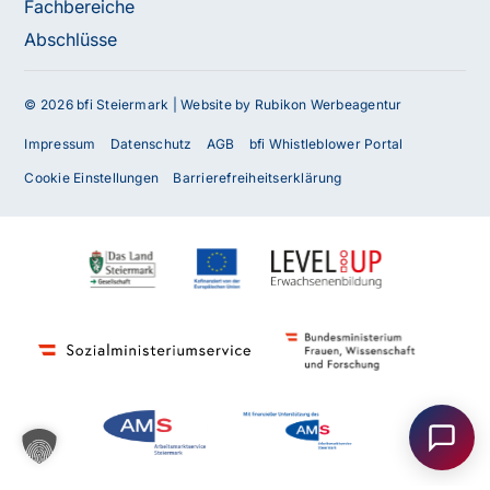
Fachbereiche
Abschlüsse
© 2026 bfi Steiermark |
Website by Rubikon Werbeagentur
Impressum
Datenschutz
AGB
bfi Whistleblower Portal
Cookie Einstellungen
Barrierefreiheitserklärung
Haben Sie Fragen oder benötigen Sie
Unterstützung?
Unser Team ist gerne für Sie da! Nehmen Sie jetzt
Kontakt mit uns auf – wir freuen uns auf Ihre Anfrage.