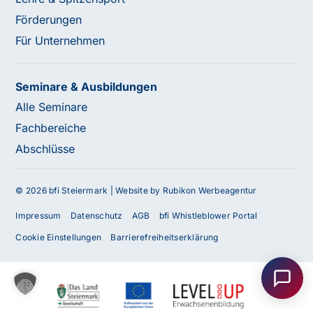
Förderungen
Für Unternehmen
Seminare & Ausbildungen
Alle Seminare
Fachbereiche
Abschlüsse
© 2026 bfi Steiermark |
Website by Rubikon Werbeagentur
Impressum
Datenschutz
AGB
bfi Whistleblower Portal
Haben Sie Fragen oder benötigen Sie
Cookie Einstellungen
Barrierefreiheitserklärung
Unterstützung?
Unser Team ist gerne für Sie da! Nehmen Sie jetzt
Kontakt mit uns auf – wir freuen uns auf Ihre Anfrage.