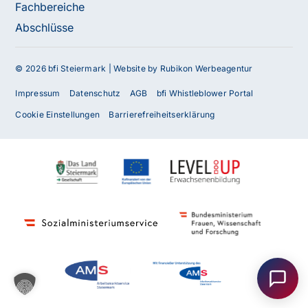
Fachbereiche
Abschlüsse
© 2026 bfi Steiermark |
Website by Rubikon Werbeagentur
Impressum
Datenschutz
AGB
bfi Whistleblower Portal
Cookie Einstellungen
Barrierefreiheitserklärung
Haben Sie Fragen oder benötigen Sie
Unterstützung?
Unser Team ist gerne für Sie da! Nehmen Sie jetzt
Kontakt mit uns auf – wir freuen uns auf Ihre Anfrage.