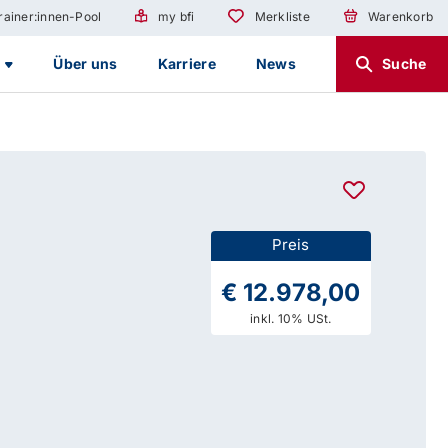
rainer:innen-Pool
my bfi
Merkliste
Warenkorb
g
Über uns
Karriere
News
Suche
Preis
€ 12.978,00
inkl. 10% USt.