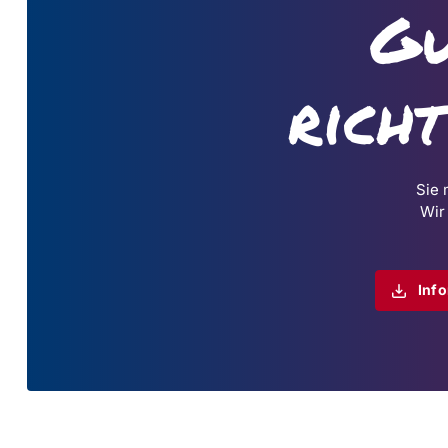
Gu
rich
Sie 
Wir
Inf