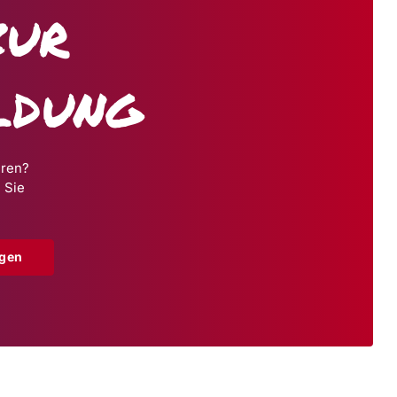
zur
ldung
hren?
 Sie
agen