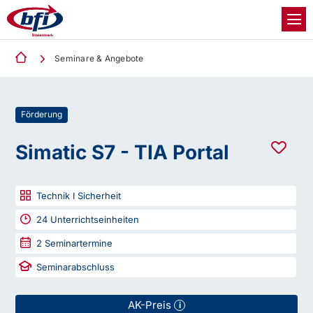
Seminare & Angebote
Förderung
Simatic S7 - TIA Portal
Technik I Sicherheit
24
Unterrichtseinheiten
2
Seminartermine
Seminarabschluss
AK-Preis
i