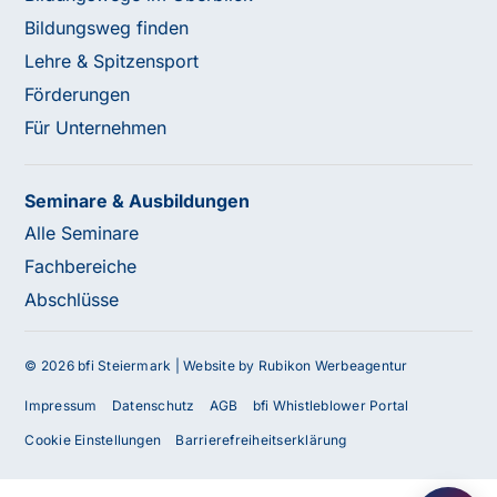
Bildungsweg finden
Lehre & Spitzensport
Förderungen
Für Unternehmen
Seminare & Ausbildungen
Alle Seminare
Fachbereiche
Abschlüsse
© 2026 bfi Steiermark |
Website by Rubikon Werbeagentur
Impressum
Datenschutz
AGB
bfi Whistleblower Portal
Cookie Einstellungen
Barrierefreiheitserklärung
Haben Sie Fragen oder benötigen Sie
Unterstützung?