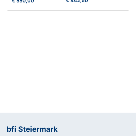
€ 442,50
€ 550,00
bfi Steiermark