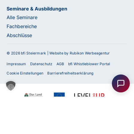
Seminare & Ausbildungen
Alle Seminare
Fachbereiche
Abschlüsse
© 2026 bfi Steiermark |
Website by Rubikon Werbeagentur
Haben Sie Fragen oder benötigen Sie
Impressum
Datenschutz
AGB
bfi Whistleblower Portal
Unterstützung?
Cookie Einstellungen
Barrierefreiheitserklärung
Unser Team ist gerne für Sie da! Nehmen Sie jetzt
Kontakt mit uns auf – wir freuen uns auf Ihre Anfrage.
Anfrage
senden