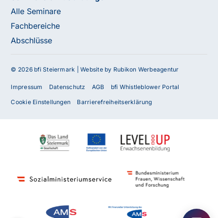
Alle Seminare
Fachbereiche
Abschlüsse
© 2026 bfi Steiermark |
Website by Rubikon Werbeagentur
Impressum
Datenschutz
AGB
bfi Whistleblower Portal
Cookie Einstellungen
Barrierefreiheitserklärung
Haben Sie Fragen oder benötigen Sie
Unterstützung?
Unser Team ist gerne für Sie da! Nehmen Sie jetzt