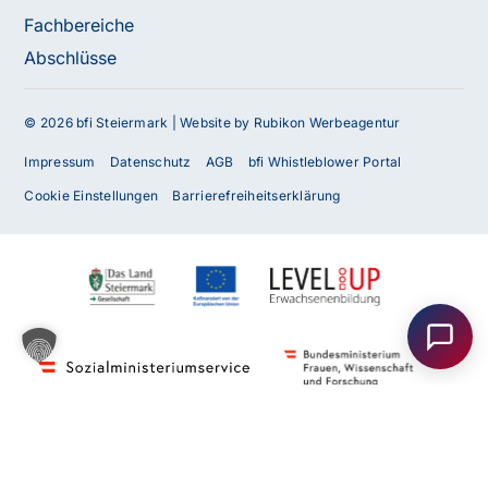
Fachbereiche
Abschlüsse
© 2026 bfi Steiermark |
Website by Rubikon Werbeagentur
Impressum
Datenschutz
AGB
bfi Whistleblower Portal
Cookie Einstellungen
Barrierefreiheitserklärung
Haben Sie Fragen oder benötigen Sie
Unterstützung?
Unser Team ist gerne für Sie da! Nehmen Sie jetzt
Kontakt mit uns auf – wir freuen uns auf Ihre Anfrage.
Anfrage
senden