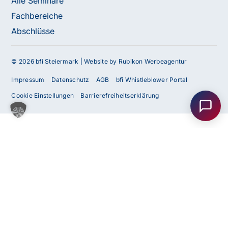
Alle Seminare
Fachbereiche
Abschlüsse
© 2026 bfi Steiermark |
Website by Rubikon Werbeagentur
Haben Sie Fragen oder benötigen Sie
Impressum
Datenschutz
AGB
bfi Whistleblower Portal
Unterstützung?
Cookie Einstellungen
Barrierefreiheitserklärung
Unser Team ist gerne für Sie da! Nehmen Sie jetzt
Kontakt mit uns auf – wir freuen uns auf Ihre Anfrage.
Anfrage
senden
Kontakt