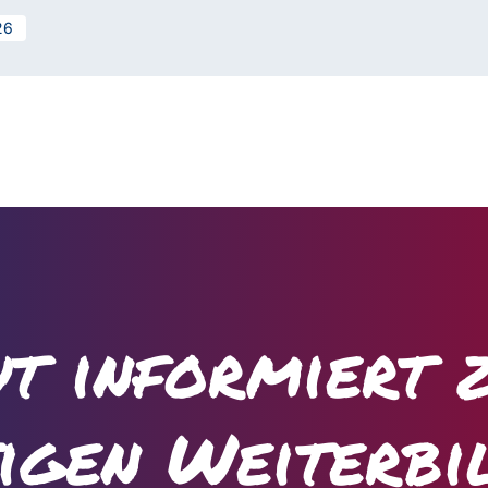
26
t informiert 
tigen Weiterbi