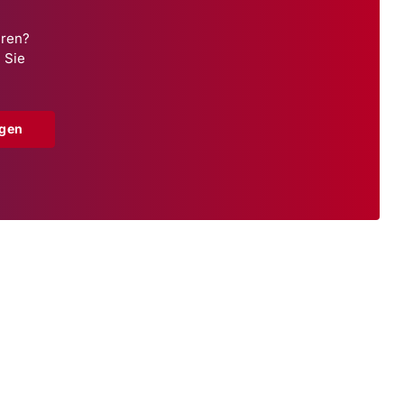
hren?
 Sie
agen