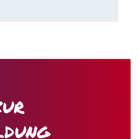
zur
ldung