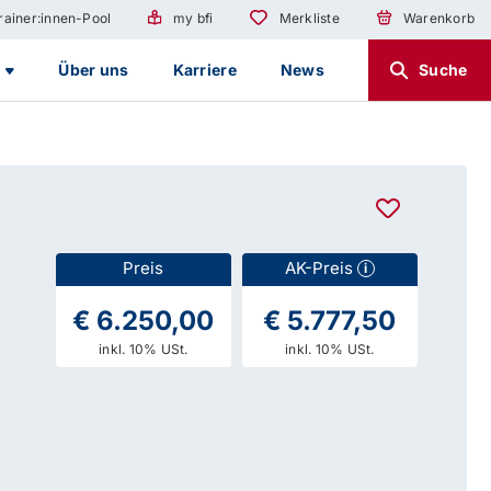
rainer:innen-Pool
my bfi
Merkliste
Warenkorb
g
Über uns
Karriere
News
Suche
Preis
AK-Preis
i
€ 6.250,00
€ 5.777,50
inkl. 10% USt.
inkl. 10% USt.