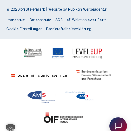
© 2026 bfi Steiermark |
Website by Rubikon Werbeagentur
Impressum
Datenschutz
AGB
bfi Whistleblower Portal
Cookie Einstellungen
Barrierefreiheitserklärung
Haben Sie Fragen oder benötigen Sie
Unterstützung?
Unser Team ist gerne für Sie da! Nehmen Sie jetzt
Kontakt mit uns auf – wir freuen uns auf Ihre Anfrage.