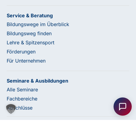
Service & Beratung
Bildungswege im Überblick
Bildungsweg finden
Lehre & Spitzensport
Förderungen
Für Unternehmen
Seminare & Ausbildungen
Haben Sie Fragen oder benötigen Sie
Alle Seminare
Unterstützung?
Fachbereiche
Unser Team ist gerne für Sie da! Nehmen Sie jetzt
Abschlüsse
Kontakt mit uns auf – wir freuen uns auf Ihre Anfrage.
© 2026 bfi Steiermark |
Website by Rubikon Werbeagentur