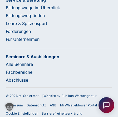
Bildungswege im Überblick
Bildungsweg finden
Lehre & Spitzensport
Förderungen
Für Unternehmen
Seminare & Ausbildungen
Alle Seminare
Fachbereiche
Abschlüsse
Haben Sie Fragen oder benötigen Sie
Unterstützung?
© 2026 bfi Steiermark |
Website by Rubikon Werbeagentur
Unser Team ist gerne für Sie da! Nehmen Sie jetzt
Impressum
Datenschutz
AGB
bfi Whistleblower Portal
Kontakt mit uns auf – wir freuen uns auf Ihre Anfrage.
Cookie Einstellungen
Barrierefreiheitserklärung