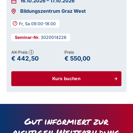
16.10.2026
–
17.10.2026
Bildungszentrum Graz West
Fr, Sa 09:00-18:00
3020014226
AK-Preis
Preis
i
€ 442,50
€ 550,00
Kurs buchen
Gut informiert zur
richtigen Weiterbildung