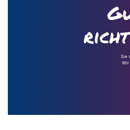
Gu
rich
Sie 
Wir