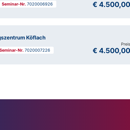
€ 4.500,0
7020006926
gszentrum Köflach
Prei
€ 4.500,0
7020007226