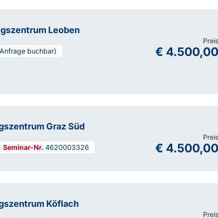
ngszentrum Leoben
Prei
€ 4.500,0
 Anfrage buchbar)
ngszentrum Graz Süd
Prei
€ 4.500,0
4620003326
gszentrum Köflach
Prei