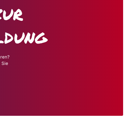
zur
ldung
hren?
 Sie