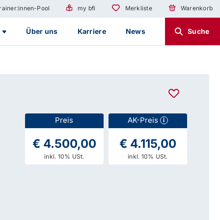
rainer:innen-Pool
my bfi
Merkliste
Warenkorb
g
Über uns
Karriere
News
Suche
Preis
AK-Preis
i
€ 4.500,00
€ 4.115,00
inkl. 10% USt.
inkl. 10% USt.