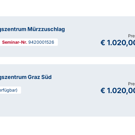
gszentrum Mürzzuschlag
Pre
€ 1.020,0
9420001526
gszentrum Graz Süd
Pre
€ 1.020,0
erfügbar)