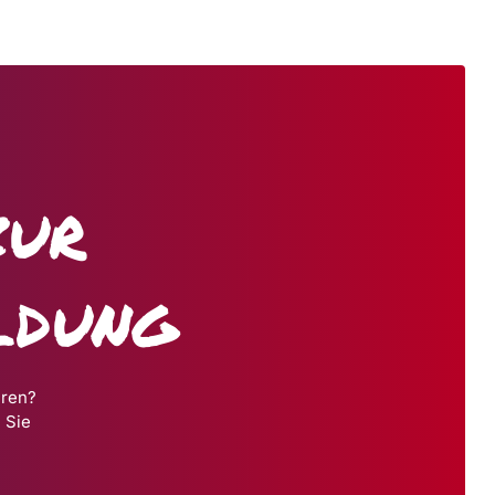
zur
ldung
hren?
 Sie