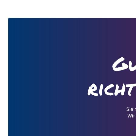
Gu
rich
Sie 
Wir