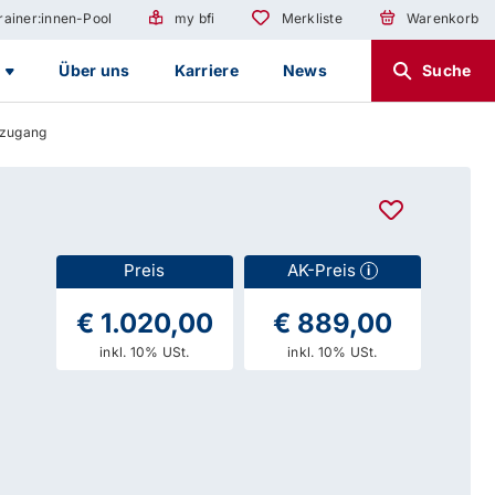
rainer:innen-Pool
my bfi
Merkliste
Warenkorb
g
Über uns
Karriere
News
Suche
ezugang
Preis
AK-Preis
i
€ 1.020,00
€ 889,00
inkl. 10% USt.
inkl. 10% USt.