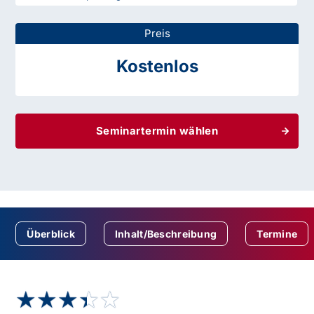
Preis
Kostenlos
Seminartermin wählen
Überblick
Inhalt/Beschreibung
Termine
★★★★★
★★★★★