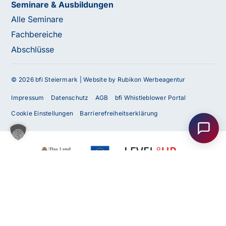
Seminare & Ausbildungen
Alle Seminare
Fachbereiche
Abschlüsse
© 2026 bfi Steiermark |
Website by Rubikon Werbeagentur
Haben Sie Fragen oder benötigen Sie
Impressum
Datenschutz
AGB
bfi Whistleblower Portal
Unterstützung?
Cookie Einstellungen
Barrierefreiheitserklärung
Unser Team ist gerne für Sie da! Nehmen Sie jetzt
Kontakt mit uns auf – wir freuen uns auf Ihre Anfrage.
Anfrage
senden
Kontakt