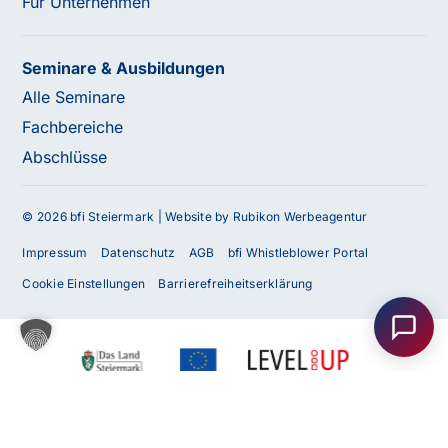
Für Unternehmen
Seminare & Ausbildungen
Alle Seminare
Fachbereiche
Abschlüsse
© 2026 bfi Steiermark |
Website by Rubikon Werbeagentur
Impressum
Datenschutz
AGB
bfi Whistleblower Portal
Haben Sie Fragen oder benötigen Sie
Unterstützung?
Cookie Einstellungen
Barrierefreiheitserklärung
Unser Team ist gerne für Sie da! Nehmen Sie jetzt
Kontakt mit uns auf – wir freuen uns auf Ihre Anfrage.
Anfrage