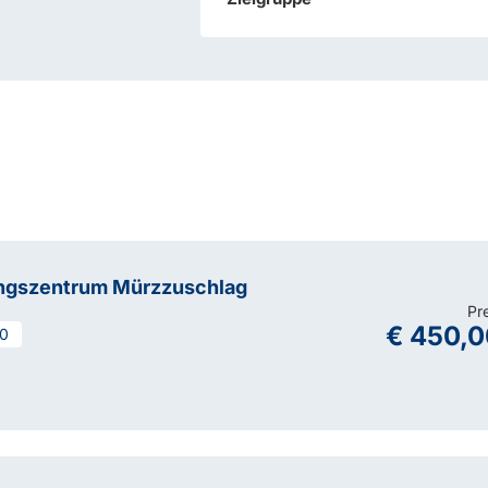
ngszentrum Mürzzuschlag
Pr
€ 450,0
00