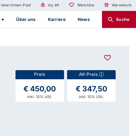
rainer:innen-Pool
my bfi
Merkliste
Warenkorb
g
Über uns
Karriere
News
Suche
Preis
AK-Preis
i
€ 450,00
€ 347,50
inkl. 10% USt.
inkl. 10% USt.