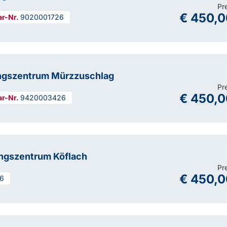
Pr
€ 450,0
9020001726
ngszentrum Mürzzuschlag
Pr
€ 450,0
9420003426
ungszentrum Köflach
Pr
€ 450,0
6