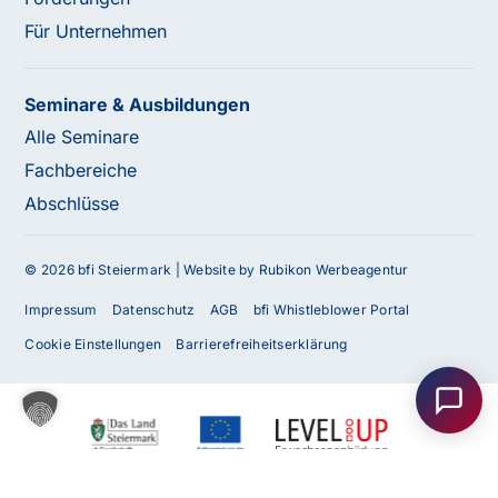
Für Unternehmen
Seminare & Ausbildungen
Alle Seminare
Fachbereiche
Abschlüsse
© 2026 bfi Steiermark |
Website by Rubikon Werbeagentur
Impressum
Datenschutz
AGB
bfi Whistleblower Portal
Haben Sie Fragen oder benötigen Sie
Cookie Einstellungen
Barrierefreiheitserklärung
Unterstützung?
Unser Team ist gerne für Sie da! Nehmen Sie jetzt
Kontakt mit uns auf – wir freuen uns auf Ihre Anfrage.