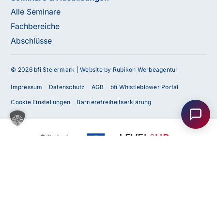
Alle Seminare
Fachbereiche
Abschlüsse
© 2026 bfi Steiermark |
Website by Rubikon Werbeagentur
Haben Sie Fragen oder benötigen Sie
Impressum
Datenschutz
AGB
bfi Whistleblower Portal
Unterstützung?
Cookie Einstellungen
Barrierefreiheitserklärung
Unser Team ist gerne für Sie da! Nehmen Sie jetzt
Kontakt mit uns auf – wir freuen uns auf Ihre Anfrage.
Anfrage
senden
Kontakt