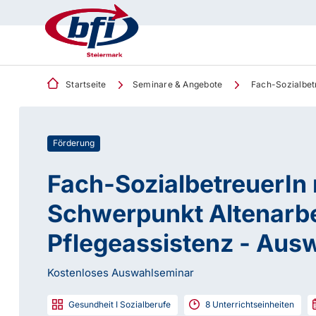
Startseite
Seminare & Angebote
Fach-Sozialbetr
Förderung
Fach-SozialbetreuerIn 
Schwerpunkt Altenarbei
Pflegeassistenz - Aus
Kostenloses Auswahlseminar
Gesundheit I Sozialberufe
8
Unterrichtseinheiten