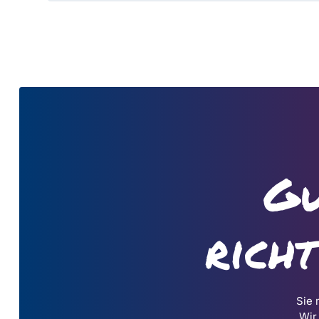
Gu
rich
Sie 
Wir