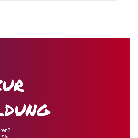
zur
ldung
hren?
 Sie