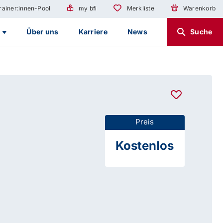
rainer:innen-Pool
my bfi
Merkliste
Warenkorb
g
Über uns
Karriere
News
Suche
Preis
Kostenlos