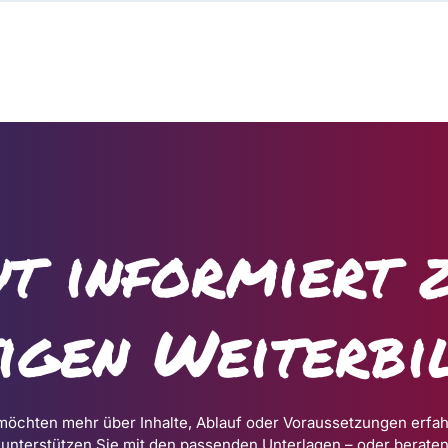
t informiert 
tigen Weiterbi
möchten mehr über Inhalte, Ablauf oder Voraussetzungen erfa
 unterstützen Sie mit den passenden Unterlagen – oder beraten