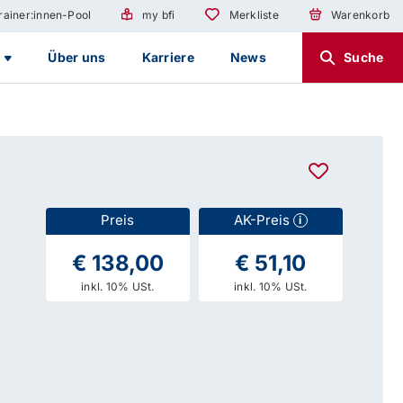
rainer:innen-Pool
my bfi
Merkliste
Warenkorb
g
Über uns
Karriere
News
Suche
Preis
AK-Preis
i
€ 138,00
€ 51,10
inkl. 10% USt.
inkl. 10% USt.