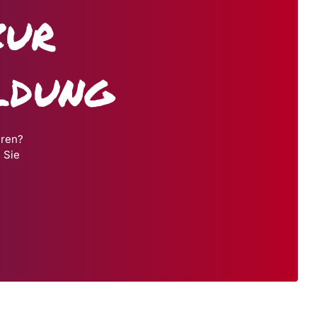
zur
ldung
hren?
 Sie