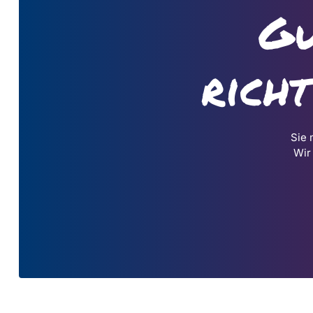
Gu
rich
Sie 
Wir