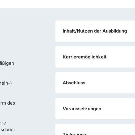
Inhalt/Nutzen der Ausbildung
Karrieremöglichkeit
äßigen
Abschluss
hein-)
e
orm des
Voraussetzungen
verpflichtenden Kenntnisberei
hre
tsdauer
Zielgruppe