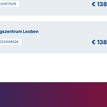
€ 138
620011526
ngszentrum Leoben
€ 138
020008526