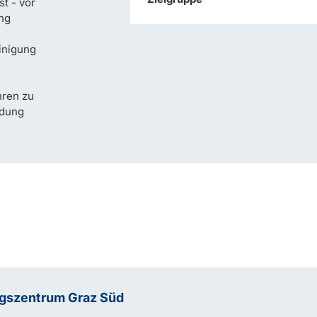
st - vor
ung
inigung
hren zu
ldung
ngszentrum Graz Süd