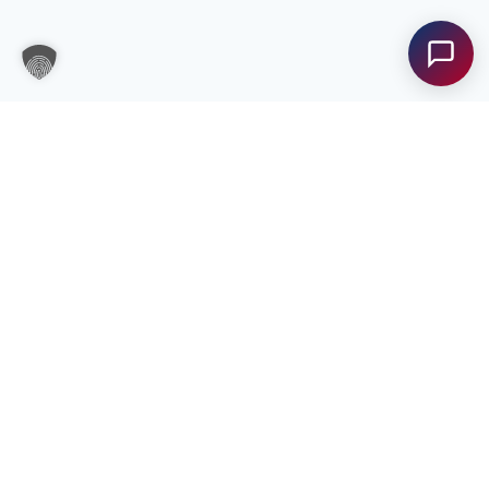
Unterstützung?
Unser Team ist gerne für Sie da! Nehmen Sie jetzt
Kontakt mit uns auf – wir freuen uns auf Ihre
Anfrage.
Anfrage
senden
Kontakt
bfi Steiermark
Kontakt
Unsere Standorte