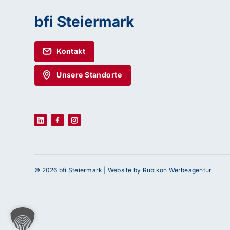
bfi Steiermark
Kontakt
Unsere Standorte
© 2026 bfi Steiermark |
Website by Rubikon Werbeagentur
Haben Sie Fragen oder benötigen Sie Un
Unser Team ist gerne für Sie da! Nehmen Sie j
uns auf – wir freuen uns auf Ihre Anfrage.