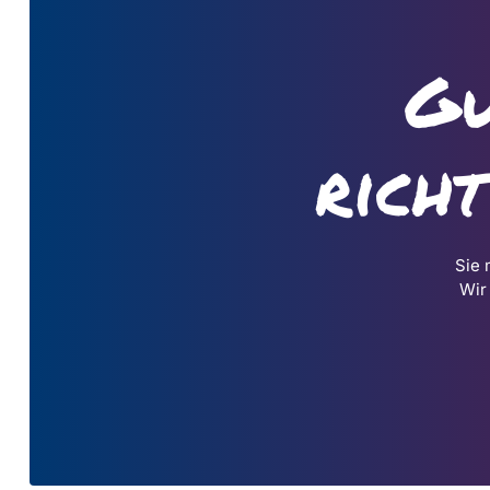
Gu
rich
Sie 
Wir