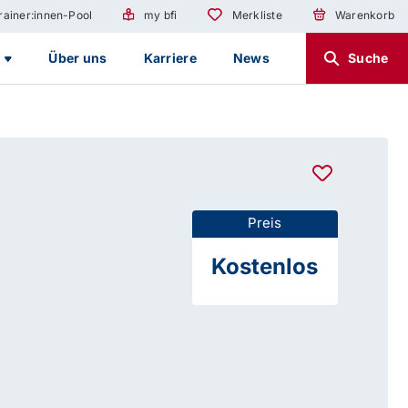
rainer:innen-Pool
my bfi
Merkliste
Warenkorb
g
Über uns
Karriere
News
Suche
Preis
Kostenlos