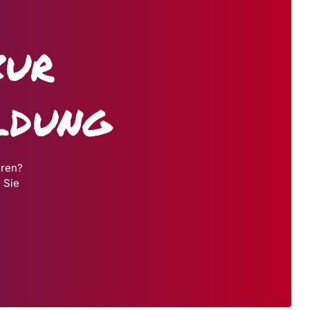
zur
ldung
hren?
 Sie