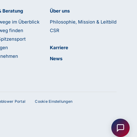
& Beratung
Über uns
wege im Überblick
Philosophie, Mission & Leitbild
weg finden
CSR
Spitzensport
ngen
Karriere
ernehmen
News
leblower Portal
Cookie Einstellungen
Anfrage senden
Kontakt