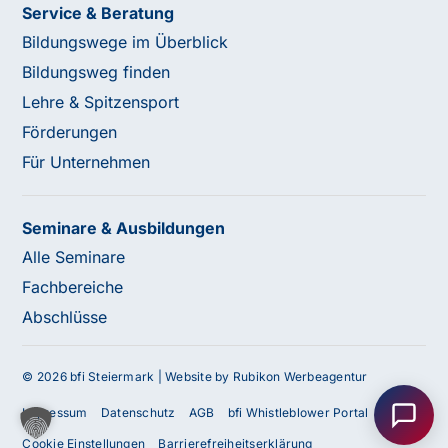
Service & Beratung
Bildungswege im Überblick
Bildungsweg finden
Lehre & Spitzensport
Förderungen
Für Unternehmen
Seminare & Ausbildungen
Alle Seminare
Fachbereiche
Abschlüsse
Haben Sie Fragen oder benötigen Sie
Unterstützung?
© 2026 bfi Steiermark |
Website by Rubikon Werbeagentur
Unser Team ist gerne für Sie da! Nehmen Sie jetzt
Impressum
Datenschutz
AGB
bfi Whistleblower Portal
Kontakt mit uns auf – wir freuen uns auf Ihre Anfrage.
Cookie Einstellungen
Barrierefreiheitserklärung