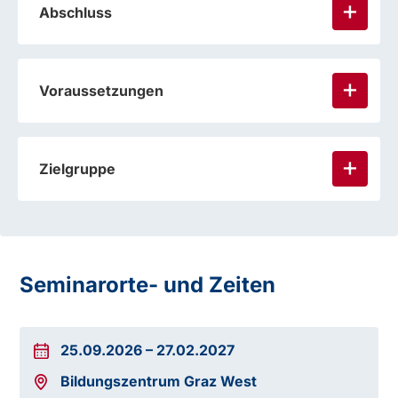
Abschluss
Voraussetzungen
Modul 2: Methodik und Didaktik/Entspannung du
Bewegung
Zielgruppe
Seminarorte- und Zeiten
25.09.2026
–
27.02.2027
Modul 3: Ansatz und Wirkungsweise von
Achtsamkeits- und Entspannungstraining
Bildungszentrum Graz West