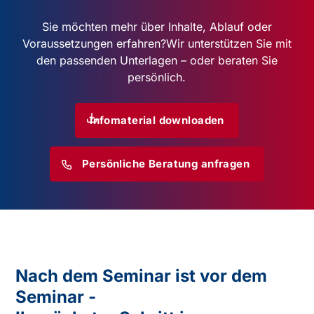
Modul 5: Achtsamkeits- und Entspannungstraini
für spezifische Zielgruppen
Sie möchten mehr über Inhalte, Ablauf oder
Voraussetzungen erfahren?
Wir unterstützen Sie mit
den passenden Unterlagen – oder beraten Sie
persönlich.
Infomaterial downloaden
Persönliche Beratung anfragen
Modul 6: Die Haltung im Achtsamkeitstraining
Nach dem Seminar ist vor dem
Seminar -
Modul 7: Abschluss