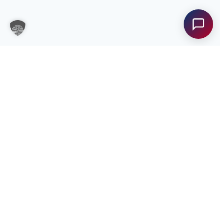
Unterstützung?
Unser Team ist gerne für Sie da! Nehmen Sie jetzt
Kontakt mit uns auf – wir freuen uns auf Ihre
Anfrage.
Anfrage
senden
Kontakt
bfi Steiermark
Kontakt
Unsere Standorte