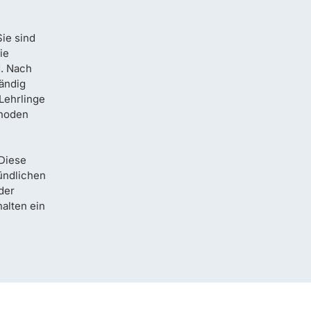
Sie sind
ie
d. Nach
ändig
 Lehrlinge
thoden
den Abschluss der Werkmeis
 Diese
mündlichen
mindestens 2 Jahre Berufser
der
während der Schule zählt)
alten ein
einen Kurs über elektrotechn
34 Stunden)
den Pflichtgegenstand Hochs
enthalten)
die Unternehmer:innenprüfung
Danach erhält man eine Gewer