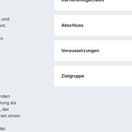
e und
Abschluss
nt.
in
Voraussetzungen
Zielgruppe
enden
lung als
, der
hnen einen
der