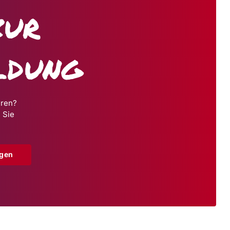
zur
ldung
hren?
 Sie
agen