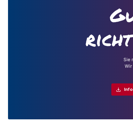
Gu
rich
Sie 
Wir
Inf