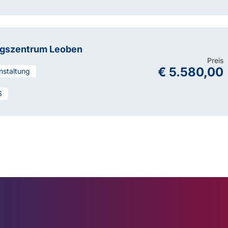
ngszentrum Leoben
Preis
€ 5.580,00
nstaltung
6