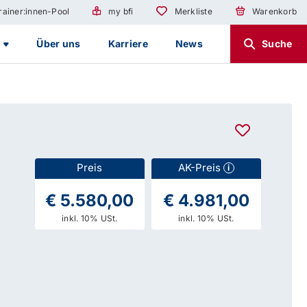
rainer:innen-Pool
my bfi
Merkliste
Warenkorb
g
Über uns
Karriere
News
Suche
Preis
AK-Preis
i
€ 5.580,00
€ 4.981,00
inkl. 10% USt.
inkl. 10% USt.