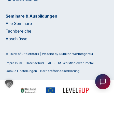
Seminare & Ausbildungen
Alle Seminare
Fachbereiche
Abschlüsse
© 2026 bfi Steiermark |
Website by Rubikon Werbeagentur
Impressum
Datenschutz
AGB
bfi Whistleblower Portal
Haben Sie Fragen oder benötigen Sie
Unterstützung?
Cookie Einstellungen
Barrierefreiheitserklärung
Unser Team ist gerne für Sie da! Nehmen Sie jetzt
Kontakt mit uns auf – wir freuen uns auf Ihre Anfrage.
Anfrage