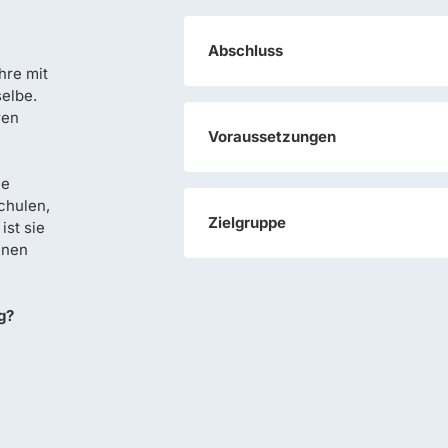
Abschluss
hre mit
elbe.
ren
Voraussetzungen
ie
chulen,
Zielgruppe
ist sie
enen
g?