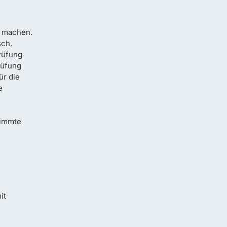
k machen.
sch,
rüfung
rüfung
ür die
e
timmte
it