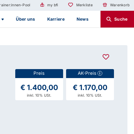
rainer:innen-Pool
my bfi
Merkliste
Warenkorb
g
Über uns
Karriere
News
Suche
Preis
AK-Preis
i
€ 1.400,00
€ 1.170,00
inkl. 10% USt.
inkl. 10% USt.