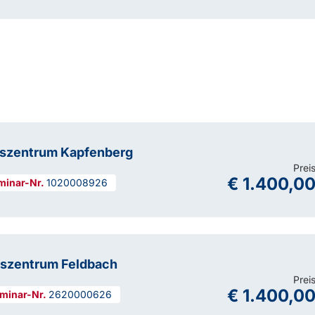
gszentrum Kapfenberg
Prei
€ 1.400,0
1020008926
gszentrum Feldbach
Prei
€ 1.400,0
2620000626