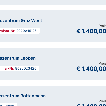
gszentrum Graz West
Prei
€ 1.400,0
3020045126
gszentrum Leoben
Prei
€ 1.400,0
8020023426
gszentrum Rottenmann
Prei
:00-22:00