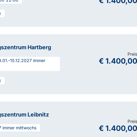
€ 1.400,0
6
gszentrum Hartberg
Prei
€ 1.400,0
3.01.-15.12.2027 immer
6
gszentrum Leibnitz
Prei
€ 1.400,0
27 immer mittwochs