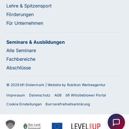
Lehre & Spitzensport
Förderungen
Für Unternehmen
Seminare & Ausbildungen
Alle Seminare
Fachbereiche
Abschlüsse
© 2026 bfi Steiermark |
Website by Rubikon Werbeagentur
Impressum
Datenschutz
AGB
bfi Whistleblower Portal
Haben Sie Fragen oder benötigen Sie
Cookie Einstellungen
Barrierefreiheitserklärung
Unterstützung?
Unser Team ist gerne für Sie da! Nehmen Sie jetzt
Kontakt mit uns auf – wir freuen uns auf Ihre Anfrage.