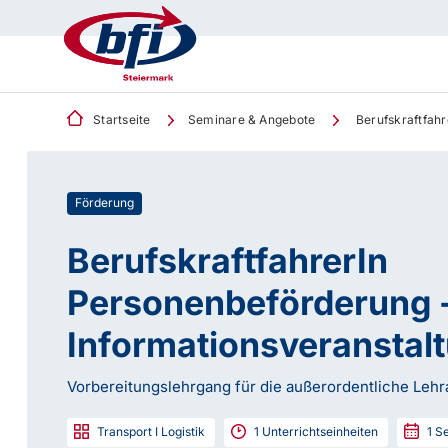
Startseite
Seminare & Angebote
Berufskraftfahr
Förderung
BerufskraftfahrerIn
Personenbeförderung 
Informationsveranstal
Vorbereitungslehrgang für die außerordentliche Leh
Transport I Logistik
1
Unterrichtseinheiten
1
Se