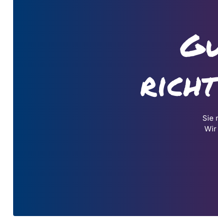
Gu
rich
Sie 
Wir