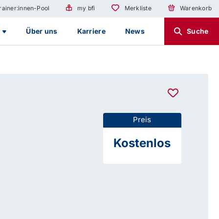
rainer:innen-Pool
my bfi
Merkliste
Warenkorb
g
Über uns
Karriere
News
Suche
Preis
Kostenlos