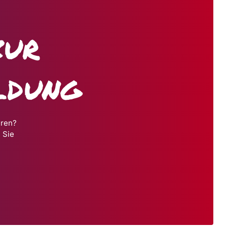
zur
ldung
hren?
 Sie