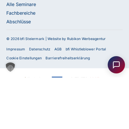
Alle Seminare
Fachbereiche
Abschlüsse
© 2026 bfi Steiermark |
Website by Rubikon Werbeagentur
Haben Sie Fragen oder benötigen Sie
Impressum
Datenschutz
AGB
bfi Whistleblower Portal
Unterstützung?
Cookie Einstellungen
Barrierefreiheitserklärung
Unser Team ist gerne für Sie da! Nehmen Sie jetzt
Kontakt mit uns auf – wir freuen uns auf Ihre Anfrage.
Anfrage
senden
Kontakt